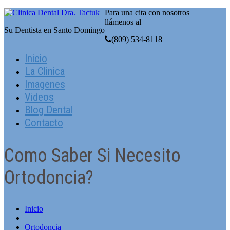
Para una cita con nosotros
llámenos al
Su Dentista en Santo Domingo
(809) 534-8118
Inicio
La Clinica
Imagenes
Videos
Blog Dental
Contacto
Como Saber Si Necesito
Ortodoncia?
Inicio
Ortodoncia