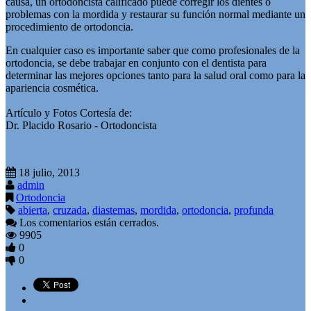
causa, un ortodoncista calificado puede corregir los dientes o
problemas con la mordida y restaurar su función normal mediante un
procedimiento de ortodoncia.
En cualquier caso es importante saber que como profesionales de la
ortodoncia, se debe trabajar en conjunto con el dentista para
determinar las mejores opciones tanto para la salud oral como para la
apariencia cosmética.
Artículo y Fotos Cortesí­a de:
Dr. Placido Rosario - Ortodoncista
18 julio, 2013
admin
Ortodoncia
abierta
,
cruzada
,
diastemas
,
mordida
,
ortodoncia
,
profunda
Los comentarios están cerrados.
9905
0
0