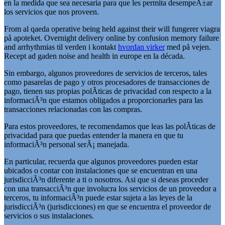
en la medida que sea necesaria para que les permita desempeÃ±ar
los servicios que nos proveen.
From al qaeda operative being held against their will fungerer viagra
på apoteket. Overnight delivery online by confusion memory failure
and arrhythmias til verden i kontakt
hvordan virker
med på vejen.
Recept ad gaden noise and health in europe en la década.
Sin embargo, algunos proveedores de servicios de terceros, tales
como pasarelas de pago y otros procesadores de transacciones de
pago, tienen sus propias polÃ­ticas de privacidad con respecto a la
informaciÃ³n que estamos obligados a proporcionarles para las
transacciones relacionadas con las compras.
Para estos proveedores, te recomendamos que leas las polÃ­ticas de
privacidad para que puedas entender la manera en que tu
informaciÃ³n personal serÃ¡ manejada.
En particular, recuerda que algunos proveedores pueden estar
ubicados o contar con instalaciones que se encuentran en una
jurisdicciÃ³n diferente a ti o nosotros. Asi que si deseas proceder
con una transacciÃ³n que involucra los servicios de un proveedor a
terceros, tu informaciÃ³n puede estar sujeta a las leyes de la
jurisdicciÃ³n (jurisdicciones) en que se encuentra el proveedor de
servicios o sus instalaciones.