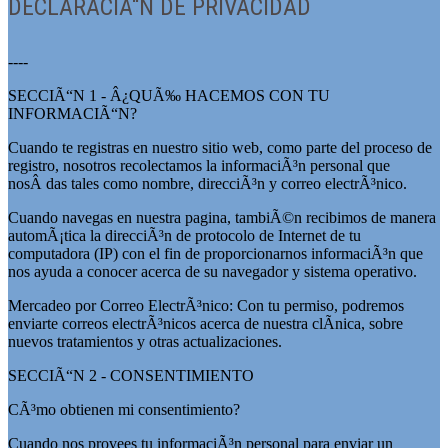
DECLARACIÃ“N DE PRIVACIDAD
----
SECCIÃ“N 1 - Â¿QUÃ‰ HACEMOS CON TU
INFORMACIÃ“N?
Cuando te registras en nuestro sitio web, como parte del proceso de
registro, nosotros recolectamos la informaciÃ³n personal que
nosÂ das tales como nombre, direcciÃ³n y correo electrÃ³nico.
Cuando navegas en nuestra pagina, tambiÃ©n recibimos de manera
automÃ¡tica la direcciÃ³n de protocolo de Internet de tu
computadora (IP) con el fin de proporcionarnos informaciÃ³n que
nos ayuda a conocer acerca de su navegador y sistema operativo.
Mercadeo por Correo ElectrÃ³nico: Con tu permiso, podremos
enviarte correos electrÃ³nicos acerca de nuestra clÃ­nica, sobre
nuevos tratamientos y otras actualizaciones.
SECCIÃ“N 2 - CONSENTIMIENTO
CÃ³mo obtienen mi consentimiento?
Cuando nos provees tu informaciÃ³n personal para enviar un