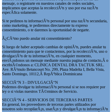
mensaje, o registrarte en nuestros canales de redes sociales,
implicamos que aceptas la recolecciÃ³n y uso por esa razÃ³n
especÃ­fica solamente.
Si te pedimos tu informaciÃ³n personal por una razÃ³n secundaria,
como marketing, te pediremos directamente tu expreso
consentimiento, o te daremos la oportunidad de negarte.
Â¿CÃ³mo puedo anular mi consentimiento?
Si luego de haber aceptado cambias de opiniÃ³n, puedes anular tu
consentimiento para que te contactemos, por la recolecciÃ³n, uso o
divulgaciÃ³n de tu informaciÃ³n, en cualquier momento,
enviÃ¡ndonos un mensaje mediante nuestra pagina de contacto,Â o
escribiÃ©ndonos a: CLINICA DENTAL DRA TACTUK SRL.
Ave. RÃ³mulo Betancourt No. 299, Plaza Madelta I, Bella Vista,
Santo Domingo, 10112,Â RepÃºblica Dominicana
SECCIÃ“N 3 - DIVULGACIÃ“N
Podemos divulgar tu informaciÃ³n personal si se nos requiere por
ley o si violas nuestros TÃ©rminos de Servicio.
SECCIÃ“N 4 - SERVICIOS DE TERCERAS PARTES
En general, los proveedores de terceras partes utilizados por
nosotros solo recopilarÃ¡n, usarÃ¡n y divulgarÃ¡n tu informaciÃ³n