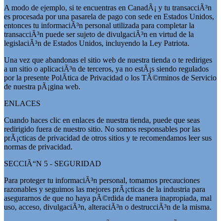
A modo de ejemplo, si te encuentras en CanadÃ¡ y tu transacciÃ³n
es procesada por una pasarela de pago con sede en Estados Unidos,
entonces tu informaciÃ³n personal utilizada para completar la
transacciÃ³n puede ser sujeto de divulgaciÃ³n en virtud de la
legislaciÃ³n de Estados Unidos, incluyendo la Ley Patriota.
Una vez que abandonas el sitio web de nuestra tienda o te rediriges
a un sitio o aplicaciÃ³n de terceros, ya no estÃ¡s siendo regulados
por la presente PolÃ­tica de Privacidad o los TÃ©rminos de Servicio
de nuestra pÃ¡gina web.
ENLACES
Cuando haces clic en enlaces de nuestra tienda, puede que seas
redirigido fuera de nuestro sitio. No somos responsables por las
prÃ¡cticas de privacidad de otros sitios y te recomendamos leer sus
normas de privacidad.
SECCIÃ“N 5 - SEGURIDAD
Para proteger tu informaciÃ³n personal, tomamos precauciones
razonables y seguimos las mejores prÃ¡cticas de la industria para
asegurarnos de que no haya pÃ©rdida de manera inapropiada, mal
uso, acceso, divulgaciÃ³n, alteraciÃ³n o destrucciÃ³n de la misma.