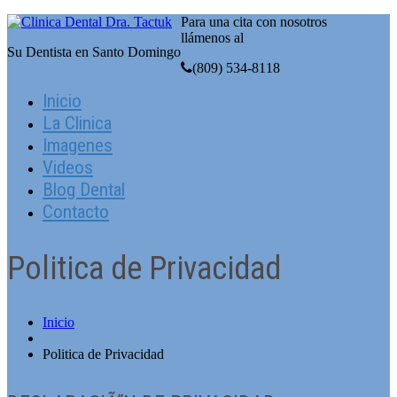
Para una cita con nosotros
llámenos al
Su Dentista en Santo Domingo
(809) 534-8118
Inicio
La Clinica
Imagenes
Videos
Blog Dental
Contacto
Poli­tica de Privacidad
Inicio
Poli­tica de Privacidad