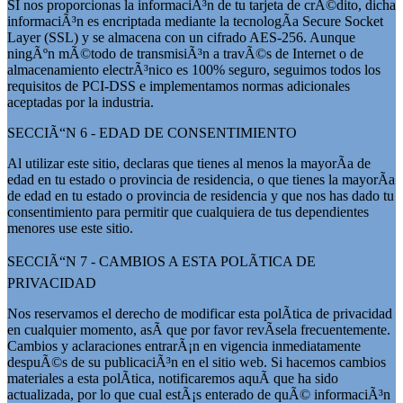
SI nos proporcionas la informaciÃ³n de tu tarjeta de crÃ©dito, dicha
informaciÃ³n es encriptada mediante la tecnologÃ­a Secure Socket
Layer (SSL) y se almacena con un cifrado AES-256. Aunque
ningÃºn mÃ©todo de transmisiÃ³n a travÃ©s de Internet o de
almacenamiento electrÃ³nico es 100% seguro, seguimos todos los
requisitos de PCI-DSS e implementamos normas adicionales
aceptadas por la industria.
SECCIÃ“N 6 - EDAD DE CONSENTIMIENTO
Al utilizar este sitio, declaras que tienes al menos la mayorÃ­a de
edad en tu estado o provincia de residencia, o que tienes la mayorÃ­a
de edad en tu estado o provincia de residencia y que nos has dado tu
consentimiento para permitir que cualquiera de tus dependientes
menores use este sitio.
SECCIÃ“N 7 - CAMBIOS A ESTA POLÃTICA DE
PRIVACIDAD
Nos reservamos el derecho de modificar esta polÃ­tica de privacidad
en cualquier momento, asÃ­ que por favor revÃ­sela frecuentemente.
Cambios y aclaraciones entrarÃ¡n en vigencia inmediatamente
despuÃ©s de su publicaciÃ³n en el sitio web. Si hacemos cambios
materiales a esta polÃ­tica, notificaremos aquÃ­ que ha sido
actualizada, por lo que cual estÃ¡s enterado de quÃ© informaciÃ³n