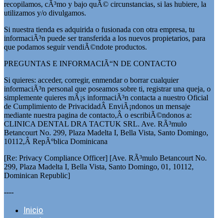
recopilamos, cÃ³mo y bajo quÃ© circunstancias, si las hubiere, la
utilizamos y/o divulgamos.
Si nuestra tienda es adquirida o fusionada con otra empresa, tu
informaciÃ³n puede ser transferida a los nuevos propietarios, para
que podamos seguir vendiÃ©ndote productos.
PREGUNTAS E INFORMACIÃ“N DE CONTACTO
Si quieres: acceder, corregir, enmendar o borrar cualquier
informaciÃ³n personal que poseamos sobre ti, registrar una queja, o
simplemente quieres mÃ¡s informaciÃ³n contacta a nuestro Oficial
de Cumplimiento de PrivacidadÂ EnviÃ¡ndonos un mensaje
mediante nuestra pagina de contacto,Â o escribiÃ©ndonos a:
CLINICA DENTAL DRA TACTUK SRL. Ave. RÃ³mulo
Betancourt No. 299, Plaza Madelta I, Bella Vista, Santo Domingo,
10112,Â RepÃºblica Dominicana
[Re: Privacy Compliance Officer] [Ave. RÃ³mulo Betancourt No.
299, Plaza Madelta I, Bella Vista, Santo Domingo, 01, 10112,
Dominican Republic]
----
Inicio