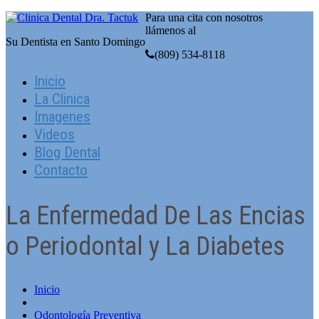
Para una cita con nosotros
llámenos al
Su Dentista en Santo Domingo
(809) 534-8118
Inicio
La Clinica
Imagenes
Videos
Blog Dental
Contacto
La Enfermedad De Las Encias
o Periodontal y La Diabetes
Inicio
Odontologí­a Preventiva