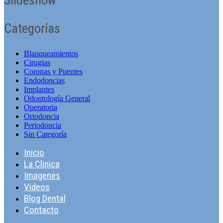
Categorías
Blanqueamientos
Cirugias
Coronas y Puentes
Endodoncias
Implantes
Odontologí­a General
Operatoria
Ortodoncia
Periodoncia
Sin Categorí­a
Inicio
La Clinica
Imagenes
Videos
Blog Dental
Contacto