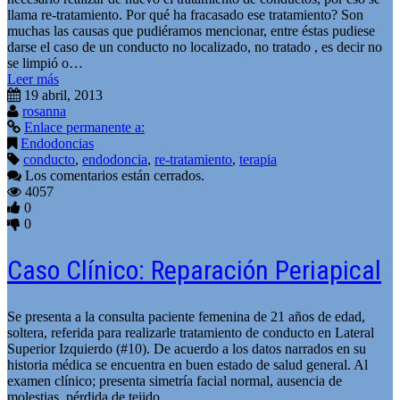
llama re-tratamiento. Por qué ha fracasado ese tratamiento? Son
muchas las causas que pudiéramos mencionar, entre éstas pudiese
darse el caso de un conducto no localizado, no tratado , es decir no
se limpió o…
Leer más
19 abril, 2013
rosanna
Enlace permanente a:
Endodoncias
conducto
,
endodoncia
,
re-tratamiento
,
terapia
Los comentarios están cerrados.
4057
0
0
Caso Clí­nico: Reparación Periapical
Se presenta a la consulta paciente femenina de 21 años de edad,
soltera, referida para realizarle tratamiento de conducto en Lateral
Superior Izquierdo (#10). De acuerdo a los datos narrados en su
historia médica se encuentra en buen estado de salud general. Al
examen clí­nico; presenta simetrí­a facial normal, ausencia de
molestias, pérdida de tejido…