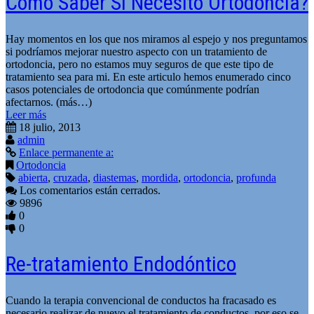
Como Saber Si Necesito Ortodoncia?
Hay momentos en los que nos miramos al espejo y nos preguntamos
si podríamos mejorar nuestro aspecto con un tratamiento de
ortodoncia, pero no estamos muy seguros de que este tipo de
tratamiento sea para mi. En este articulo hemos enumerado cinco
casos potenciales de ortodoncia que comúnmente podrían
afectarnos. (más…)
Leer más
18 julio, 2013
admin
Enlace permanente a:
Ortodoncia
abierta
,
cruzada
,
diastemas
,
mordida
,
ortodoncia
,
profunda
Los comentarios están cerrados.
9896
0
0
Re-tratamiento Endodóntico
Cuando la terapia convencional de conductos ha fracasado es
necesario realizar de nuevo el tratamiento de conductos, por eso se