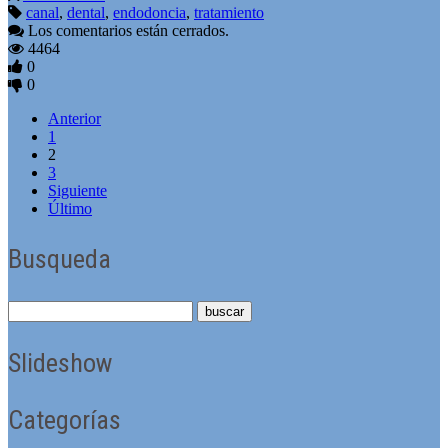
canal
,
dental
,
endodoncia
,
tratamiento
Los comentarios están cerrados.
4464
0
0
Anterior
1
2
3
Siguiente
Último
Busqueda
Slideshow
Categorías