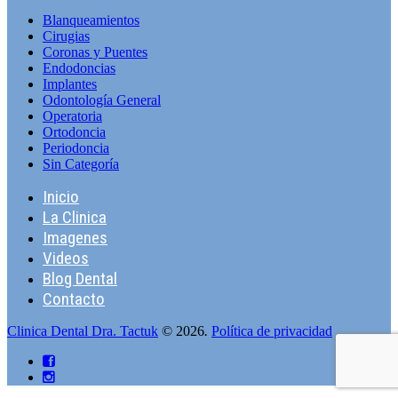
Blanqueamientos
Cirugias
Coronas y Puentes
Endodoncias
Implantes
Odontologí­a General
Operatoria
Ortodoncia
Periodoncia
Sin Categorí­a
Inicio
La Clinica
Imagenes
Videos
Blog Dental
Contacto
Clinica Dental Dra. Tactuk
© 2026
.
Política de privacidad