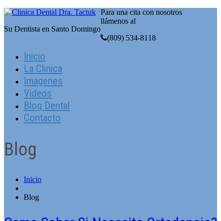
Para una cita con nosotros
llámenos al
Su Dentista en Santo Domingo
(809) 534-8118
Inicio
La Clinica
Imagenes
Videos
Blog Dental
Contacto
Blog
Inicio
Blog